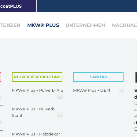
coatPLUS
TENZEN
MKW® PLUS
UNTERNEHMEN
NACHHALT
PULVERBESCHICHTUNG
SANITÄR
MKW® Plus + Pulverb. Alu
MKW® Plus + OEM
D
MKW® Plus + Pulverb.
a
Stahl
K
d
E
MKW® Plus + Holzdekor