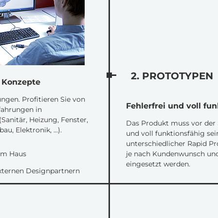
2. PROTOTYPEN
d Konzepte
ngen. Profitieren Sie von
Fehlerfrei und voll fu
fahrungen in
Sanitär, Heizung, Fenster,
Das Produkt muss vor der S
u, Elektronik, …).
und voll funktionsfähig se
unterschiedlicher Rapid Pr
 im Haus
je nach Kundenwunsch und 
eingesetzt werden.
ternen Designpartnern