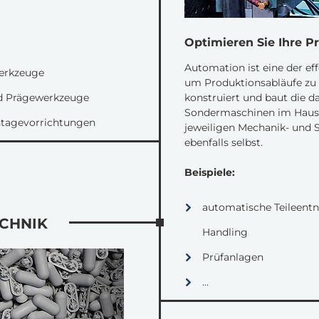
Optimieren Sie Ihre P
Automation ist eine der ef
werkzeuge
um Produktionsabläufe zu
und Prägewerkzeuge
konstruiert und baut die 
Sondermaschinen im Haus 
ntagevorrichtungen
jeweiligen Mechanik- und
ebenfalls selbst.
Beispiele:
automatische Teileent
ECHNIK
Handling
Prüfanlagen
…