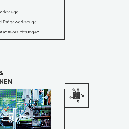
werkzeuge
und Prägewerkzeuge
ntagevorrichtungen
&
NEN