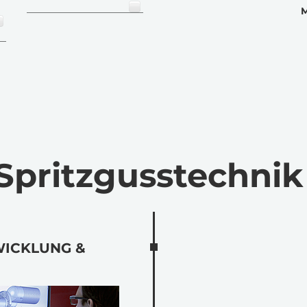
M
pritzgusstechnik
WICKLUNG &