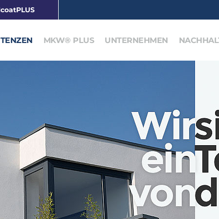
coatPLUS
TENZEN
MKW® PLUS
UNTERNEHMEN
NACHHALT