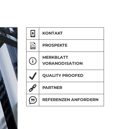
KONTAKT
PROSPEKTE
MERKBLATT
Wir veredeln Ihr Metall
VORANODISATION
WIR SIND - Die MKW
QUALITY PROOFED
Unternehmensbroschüre
PARTNER
REFERENZEN ANFORDERN
So geht’s:
Bei Interesse einfach E-
Alexander Meier
Mail Adresse eingeben - absenden
T +43 664 6111 432
- und Sie erhalten aktuelle
E alexander.meier(at)mkw.at