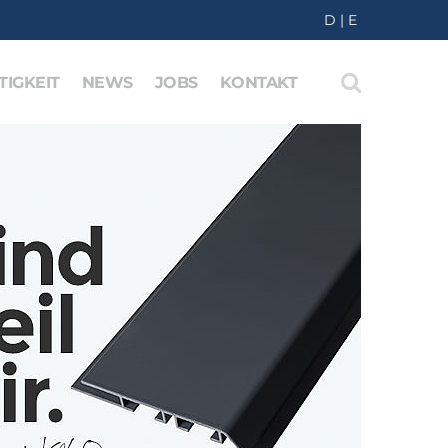
D
|
E
IGKEIT
NEWS
JOBS
KONTAKT