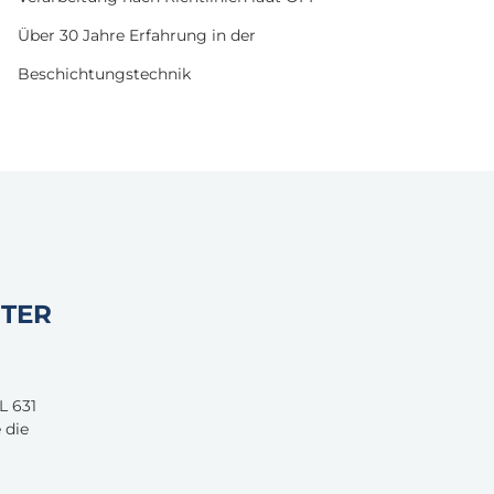
Über 30 Jahre Erfahrung in der
Beschichtungstechnik
AFI Aluminium-Fenster-
Institut
STER
GSB International
OFI Technologie & Innovation
L 631
 die