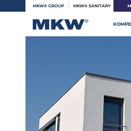
MKW® GROUP
MKW® SANITARY
M
KOMPE