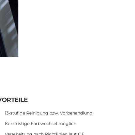
Informationen per Mail.
Spamschutz - bitte die Daten im
Feld übertragen
*
Ich akzeptiere die
Datenschutzbestimmungen
*
ABSENDEN
VORTEILE
13-stufige Reinigung bzw. Vorbehandlung
Kurzfristige Farbwechsel möglich
Verarbeitung nach Richtlinien laut OFI