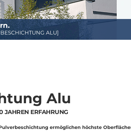
rn.
ite.
RBESCHICHTUNG ALU]
RBESCHICHTUNG ALU]
htung Alu
30 JAHREN ERFAHRUNG
Pulverbeschichtung ermöglichen höchste Oberflächen