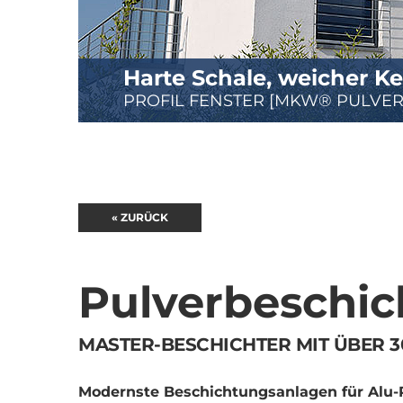
Harte Schale, weicher Ke
Tag für Tag an meiner Se
PROFIL FENSTER [MKW® PULVE
PROFIL FASSADE [MKW® PULVE
« ZURÜCK
Pulverbeschic
MASTER-BESCHICHTER MIT ÜBER 
Modernste Beschichtungsanlagen für Alu-