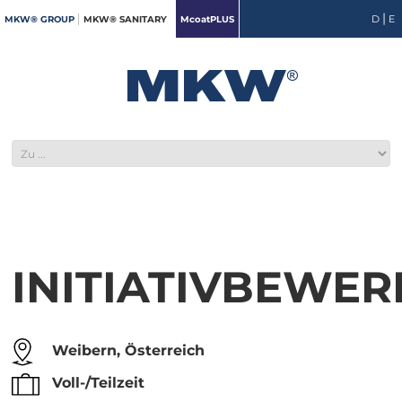
|
D
E
MKW® GROUP
MKW® SANITARY
McoatPLUS
INITIATIVBEWE
Weibern, Österreich
Voll-/Teilzeit