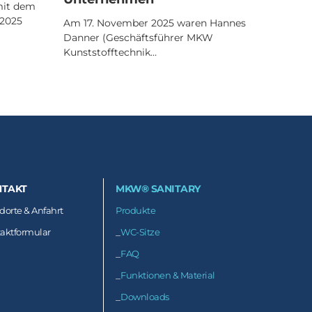
mit dem
 2025
Am 17. November 2025 waren Hannes
Danner (Geschäftsführer MKW
Kunststofftechnik…
TAKT
MKW® SANITARY
dorte & Anfahrt
Produkte
_
aktformular
WC-Sitze
_
FAQ
_
Funktionen & Material
_
Downloads