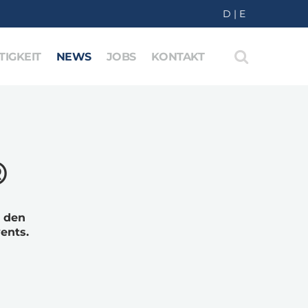
D
|
E
IGKEIT
NEWS
JOBS
KONTAKT
®
 den
ents.