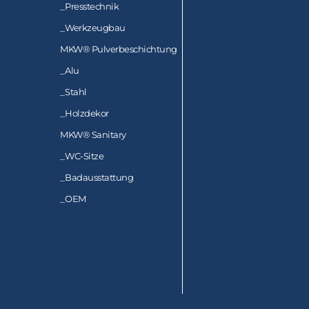
_
Presstechnik
_
Werkzeugbau
MKW® Pulverbeschichtung
_
Alu
_
Stahl
_
Holzdekor
MKW® Sanitary
_
WC-Sitze
_
Badausstattung
_
OEM