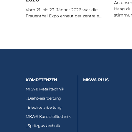
An unse
Haag dur
Vom 21. bis 23. Jänner 2026 war die
stimmun
Frauenthal Expo erneut der zentrale…
KOMPETENZEN
MKW® PLUS
MKW® Metalltechnik
_
Drahtverarbeitung
_
Blechverarbeitung
MKW® Kunststofftechnik
_
Spritzgusstechnik