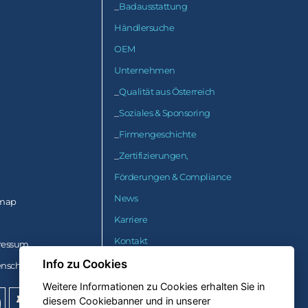
_
Badausstattung
Händlersuche
OEM
Unternehmen
_
Qualität aus Österreich
_
Soziales & Sponsoring
_
Firmengeschichte
_
Zertifizierungen,
Förderungen & Compliance
News
emap
Karriere
Kontakt
ressum
_
Standorte & Anfahrt
Info zu Cookies
nschutzerklärung
_
Kontaktformular
Weitere Informationen zu Cookies erhalten Sie in
diesem Cookiebanner und in unserer
MKW® Group