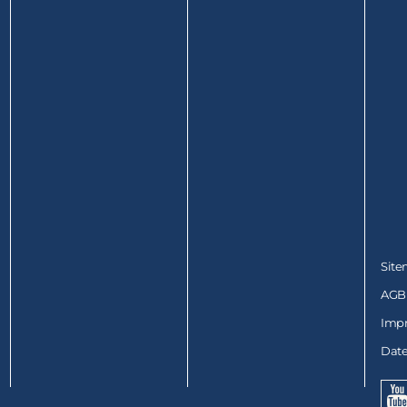
Sit
AGB
Imp
Date