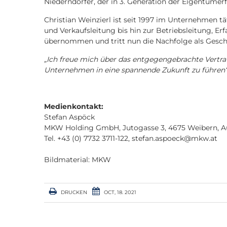
Niederndorfer, der in 3. Generation der Eigentümerf
Christian Weinzierl ist seit 1997 im Unternehmen tä
und Verkaufsleitung bis hin zur Betriebsleitung, E
übernommen und tritt nun die Nachfolge als Geschä
„Ich freue mich über das entgegengebrachte Vertra
Unternehmen in eine spannende Zukunft zu führen
Medienkontakt:
Stefan Aspöck
MKW Holding GmbH, Jutogasse 3, 4675 Weibern, Au
Tel. +43 (0) 7732 3711-122,
stefan.aspoeck@mkw.at
Bildmaterial: MKW
DRUCKEN
OCT, 18. 2021