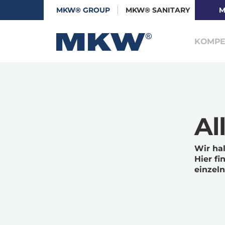
MKW® GROUP
MKW® SANITARY
M
KOMPE
Al
Wir ha
Hier f
einzel